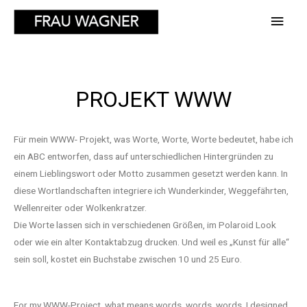
PROJEKT WWW
Für mein WWW- Projekt, was Worte, Worte, Worte bedeutet, habe ich
ein ABC entworfen, dass auf unterschiedlichen Hintergründen zu
einem Lieblingswort oder Motto zusammen gesetzt werden kann. In
diese Wortlandschaften integriere ich Wunderkinder, Weggefährten,
Wellenreiter oder Wolkenkratzer.
Die Worte lassen sich in verschiedenen Größen, im Polaroid Look
oder wie ein alter Kontaktabzug drucken. Und weil es „Kunst für alle“
sein soll, kostet ein Buchstabe zwischen 10 und 25 Euro.
For my WWW-Project, what means words, words, words, I designed