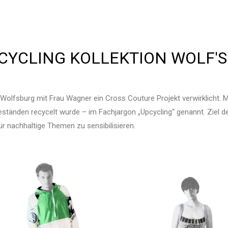
CYCLING KOLLEKTION WOLF'S
 Wolfsburg mit Frau Wagner ein Cross Couture Projekt verwirklicht. M
stbeständen recycelt wurde – im Fachjargon „Upcycling“ genannt. Zie
̈r nachhaltige Themen zu sensibilisieren.