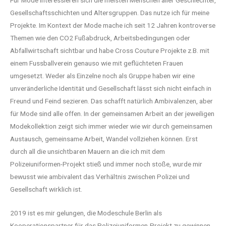
Für Mode interessieren sich die meisten Menschen aller Geschlechter,
Gesellschaftsschichten und Altersgruppen. Das nutze ich für meine
Projekte. Im Kontext der Mode mache ich seit 12 Jahren kontroverse
Themen wie den CO2 Fußabdruck, Arbeitsbedingungen oder
Abfallwirtschaft sichtbar und habe Cross Couture Projekte z.B. mit
einem Fussballverein genauso wie mit geflüchteten Frauen
umgesetzt. Weder als Einzelne noch als Gruppe haben wir eine
unveränderliche Identität und Gesellschaft lässt sich nicht einfach in
Freund und Feind sezieren. Das schafft natürlich Ambivalenzen, aber
für Mode sind alle offen. In der gemeinsamen Arbeit an der jeweiligen
Modekollektion zeigt sich immer wieder wie wir durch gemeinsamen
Austausch, gemeinsame Arbeit, Wandel vollziehen können. Erst
durch all die unsichtbaren Mauern an die ich mit dem
Polizeiuniformen-Projekt stieß und immer noch stoße, wurde mir
bewusst wie ambivalent das Verhältnis zwischen Polizei und
Gesellschaft wirklich ist.
2019 ist es mir gelungen, die Modeschule Berlin als
Kooperationspartner für das Polizeiuniformen-Projekt zu gewinnen.